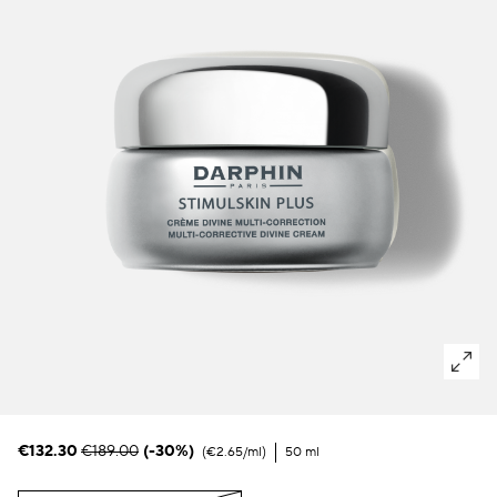
Manchas oscuras & piel irregular
Poros
Polución
Pérdida de volumen
Tez apagada
€132.30
€189.00
(-30%)
€2.65
/ml
50 ml