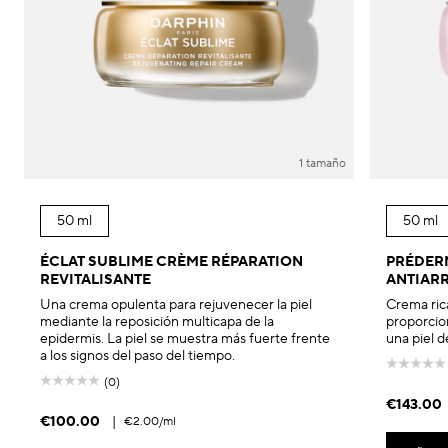
1 tamaño
50 ml
50 ml
ÉCLAT SUBLIME CRÈME RÉPARATION
PRÉDER
REVITALISANTE
ANTIAR
Una crema opulenta para rejuvenecer la piel
Crema rica
mediante la reposición multicapa de la
proporcio
epidermis. La piel se muestra más fuerte frente
una piel d
a los signos del paso del tiempo.
(0)
€143.00
€100.00
|
€2.00
/ml