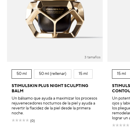
3 tamaños
50 ml
50 ml (rellenar)
15 ml
15 ml
STIMULSKIN PLUS NIGHT SCULPTING
STIMULS
BALM
CONTOU
Un bálsamo que ayuda a maximizar los procesos
Un potent
rejuvenecedores nocturnos de la piel y ayuda a
ojos y lab
revertir la flacidez de la piel desde la primera
los pliegu
noche.
remodelan
lograr un
(0)