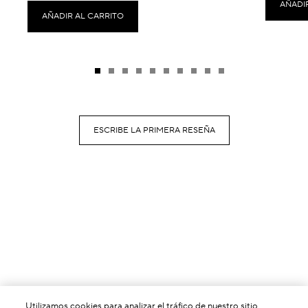
AÑADI
AÑADIR AL CARRITO
ESCRIBE LA PRIMERA RESEÑA
Utilizamos cookies para analizar el tráfico de nuestro sitio,