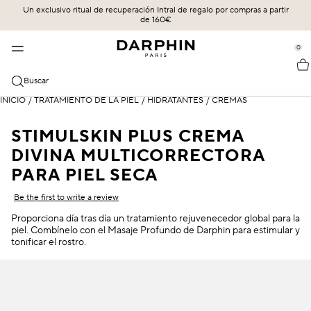
Un exclusivo ritual de recuperación Intral de regalo por compras a partir
CUIDADO DE LA PIEL
MÁS VENDIDOS
COLECCIONES
LEGADO
de 160€
se Sidebar Navigation
Clo
Clo
Clo
Clo
LOS MÁS VENDIDOS
DESCUBRIR
COMPRAR TODO
UN FUTURO ARRAIGADO EN UN LEGADO
0
::elc_general.menu::
ÉCLAT SUBLIME
Más vendidos
Éclat Sublime
LA CIENCIA DE LA ENTREGA
Darphin
CATEGORIAS
Buscar
STIMULSKIN PLUS
Novedades
Intral
NUESTROS COMPROMISOS
Todos los productos
INICIO
/
TRATAMIENTO DE LA PIEL
/
HIDRATANTES
/
CREMAS
PREOCUPACIONES DE LA PIEL
INTRAL
Ofertas
Hydraskin
NUESTROS PROTOCOLOS EXPERTOS DE FACIALISTA
Sieri & Essenze
Sensibilidad y rojeces
STIMULSKIN PLUS CREMA
HYDRASKIN
Rutina de cuidado de la piel
Stimulskin Plus
LA CIENCIA DE LA ENTREGA
DIVINA MULTICORRECTORA
Limpiadores y tónicos
Hidratación
PARA PIEL SECA
Elixir de aceites esenciales
Hidratantes y protección SPF
Líneas de expresión y arrugas
Be the first to write a review
Ideal Resource
Cuidado de los ojos y los labios
Piel mixta
Proporciona día tras día un tratamiento rejuvenecedor global para la
piel. Combínelo con el Masaje Profundo de Darphin para estimular y
Exquisâge
Mascarillas y exfoliantes
tonificar el rostro.
Piel seca
Prédermine
Aceites
Protección SPF
Soleil Plaisir
Círculos oscuros