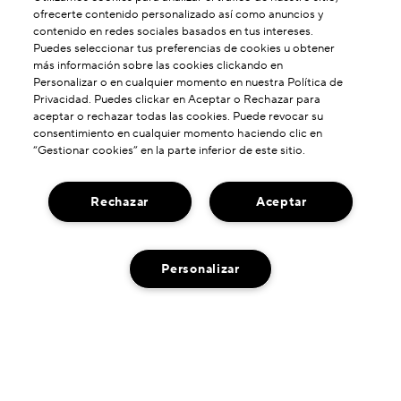
ofrecerte contenido personalizado así como anuncios y
contenido en redes sociales basados en tus intereses.
Puedes seleccionar tus preferencias de cookies u obtener
más información sobre las cookies clickando en
Personalizar o en cualquier momento en nuestra Política de
Privacidad. Puedes clickar en Aceptar o Rechazar para
aceptar o rechazar todas las cookies. Puede revocar su
consentimiento en cualquier momento haciendo clic en
“Gestionar cookies” en la parte inferior de este sitio.
Rechazar
Aceptar
ACERCA DE NOSOTROS
Personalizar
Nuestra Historia
¿NECESITA AYUDA?
Poder De Formulación
Contactar Fabricante
AGOTADO
Nuestros Compromisos
ENCUENTRANOS
Servicio De Atención Al Cliente
Envío Neutro De Carbono