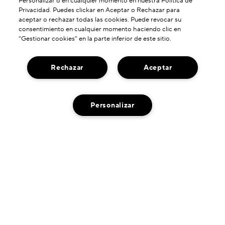
Personalizar o en cualquier momento en nuestra Política de
Privacidad. Puedes clickar en Aceptar o Rechazar para
aceptar o rechazar todas las cookies. Puede revocar su
consentimiento en cualquier momento haciendo clic en
“Gestionar cookies” en la parte inferior de este sitio.
ESCRIBE LA PRIMERA RESEÑA
Rechazar
Aceptar
Personalizar
ACERCA DE NOSOTROS
Nuestra Historia
¿NECESITA AYUDA?
Poder De Formulación
AÑADIR AL CARRITO
Contactar Fabricante
Nuestros Compromisos
ENCUENTRANOS
Servicio De Atención Al Cliente
Envío Neutro De Carbono
Localizador De Tiendas
Chat en Vivo
PRIVACIDAD Y TÉRMINOS
Gestionar Mis Pedidos
Condiciones De Uso
Política De Devoluciones