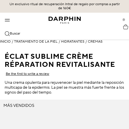
Un exclusivo ritual de recuperación Intral de regalo por compras a partir
CUIDADO DE LA PIEL
MÁS VENDIDOS
COLECCIONES
LEGADO
de 160€
se Sidebar Navigation
Clo
Clo
Clo
Clo
LOS MÁS VENDIDOS
DESCUBRIR
COMPRAR TODO
UN FUTURO ARRAIGADO EN UN LEGADO
0
::elc_general.menu::
ÉCLAT SUBLIME
Más vendidos
Éclat Sublime
LA CIENCIA DE LA ENTREGA
Darphin
CATEGORIAS
Buscar
STIMULSKIN PLUS
Novedades
Intral
NUESTROS COMPROMISOS
Todos los productos
INICIO
/
TRATAMIENTO DE LA PIEL
/
HIDRATANTES
/
CREMAS
PREOCUPACIONES DE LA PIEL
INTRAL
Ofertas
Hydraskin
NUESTROS PROTOCOLOS EXPERTOS DE FACIALISTA
Sieri & Essenze
Sensibilidad y rojeces
ÉCLAT SUBLIME CRÈME
HYDRASKIN
Rutina de cuidado de la piel
Stimulskin Plus
LA CIENCIA DE LA ENTREGA
RÉPARATION REVITALISANTE
Limpiadores y tónicos
Hidratación
Be the first to write a review
Elixir de aceites esenciales
Hidratantes y protección SPF
Líneas de expresión y arrugas
Una crema opulenta para rejuvenecer la piel mediante la reposición
Ideal Resource
multicapa de la epidermis. La piel se muestra más fuerte frente a los
Cuidado de los ojos y los labios
Piel mixta
signos del paso del tiempo.
Exquisâge
Mascarillas y exfoliantes
Piel seca
MÁS VENDIDOS
Prédermine
Aceites
Protección SPF
Soleil Plaisir
Círculos oscuros