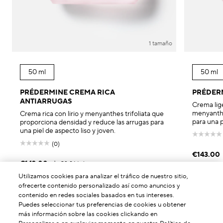
1 tamaño
50 ml
50 ml
PRÉDERMINE CREMA RICA
PRÉDER
ANTIARRUGAS
Crema lige
menyanthes
Crema rica con lirio y menyanthes trifoliata que
para una p
proporciona densidad y reduce las arrugas para
una piel de aspecto liso y joven.
(0)
€143.00
€143.00
|
€2.86
/ml
Utilizamos cookies para analizar el tráfico de nuestro sitio,
AÑADI
ofrecerte contenido personalizado así como anuncios y
AÑADIR AL CARRITO
contenido en redes sociales basados en tus intereses.
Puedes seleccionar tus preferencias de cookies u obtener
más información sobre las cookies clickando en