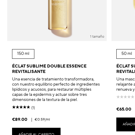
1 tamaño
150 ml
50 ml
ÉCLAT SUBLIME DOUBLE ESSENCE
ÉCLAT 
REVITALISANTE
REVITAL
Una esencia de tratamiento transformadora,
Una mascar
con nuestro equilibrio perfecto de ingredientes
relajante 
lipídicos y acuosos, para restaurar múltiples
renueva y r
capas de la epidermis y actuar sobre tres
dimensiones de la textura de la piel.
(1)
€65.00
€89.00
|
€0.59
/ml
AÑADI
AÑADIR AL CARRITO