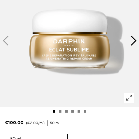
Manchas oscuras & piel irregular
Poros
Polución
Pérdida de volumen
Tez apagada
€100.00
€2.00
/ml
50 ml