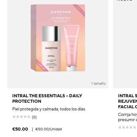
1 tamaño
INTRAL THE ESSENTIALS – DAILY
INTRAL 
PROTECTION
REJUVE
FACIAL 
Piel protegida y calmada, todos los días.
Corrija ho
(0)
presumir 
€50.00
|
€50.00
/Unidad