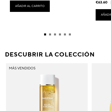
€63.60
AÑADIR AL CARRITO
AÑADI
DESCUBRIR LA COLECCIÓN
MÁS VENDIDOS