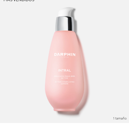
Manchas oscuras & piel irregular
Poros
Polución
Pérdida de volumen
Tez apagada
1 tamaño