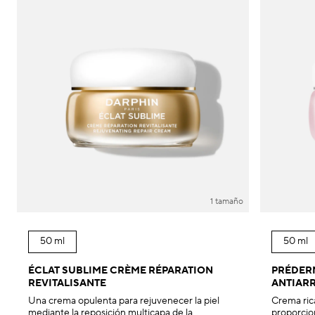
1 tamaño
50 ml
50 ml
ÉCLAT SUBLIME CRÈME RÉPARATION
PRÉDER
REVITALISANTE
ANTIAR
Una crema opulenta para rejuvenecer la piel
Crema rica
mediante la reposición multicapa de la
proporcio