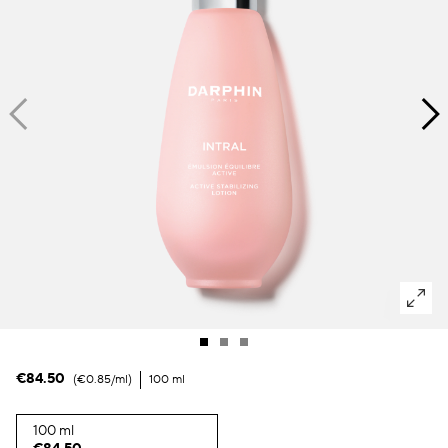
Manchas oscuras & piel irregular
Poros
Polución
Pérdida de volumen
Tez apagada
€84.50
€0.85
/ml
100 ml
100 ml