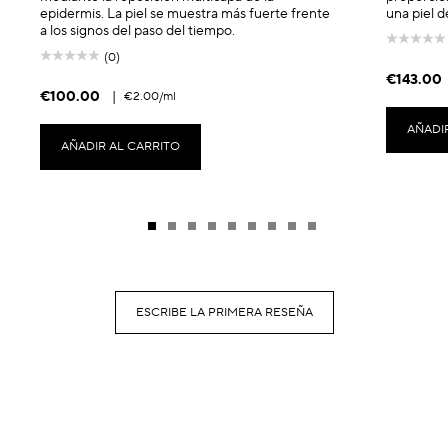
epidermis. La piel se muestra más fuerte frente
una piel d
a los signos del paso del tiempo.
(0)
€143.00
€100.00
|
€2.00
/ml
AÑADI
AÑADIR AL CARRITO
ESCRIBE LA PRIMERA RESEÑA