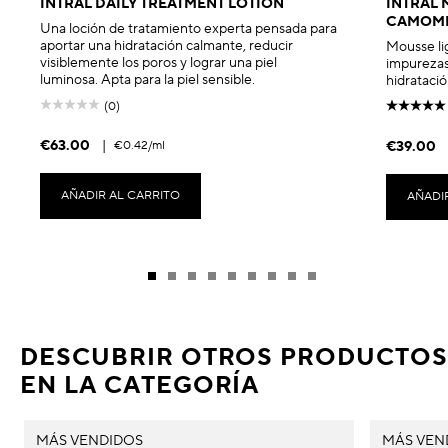
INTRAL DAILY TREATMENT LOTION
INTRAL 
CAMOMI
Una loción de tratamiento experta pensada para
aportar una hidratación calmante, reducir
Mousse lig
visiblemente los poros y lograr una piel
impurezas
luminosa. Apta para la piel sensible.
hidratación
(0)
€63.00
|
€0.42
/ml
€39.00
AÑADIR AL CARRITO
AÑADI
DESCUBRIR OTROS PRODUCTOS
EN LA CATEGORÍA
MÁS VENDIDOS
MÁS VEN