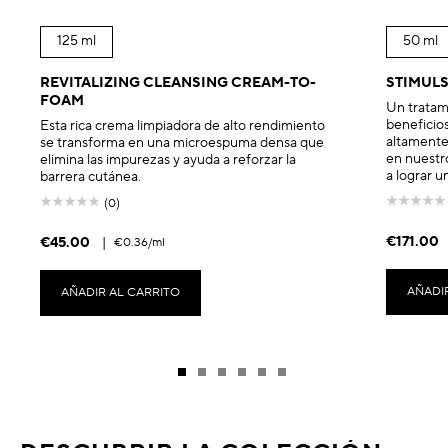
125 ml
50 ml
REVITALIZING CLEANSING CREAM-TO-
STIMULS
FOAM
Un tratami
beneficio
Esta rica crema limpiadora de alto rendimiento
altamente 
se transforma en una microespuma densa que
en nuestro
elimina las impurezas y ayuda a reforzar la
a lograr u
barrera cutánea.
(0)
€171.00
€45.00
|
€0.36
/ml
AÑADI
AÑADIR AL CARRITO