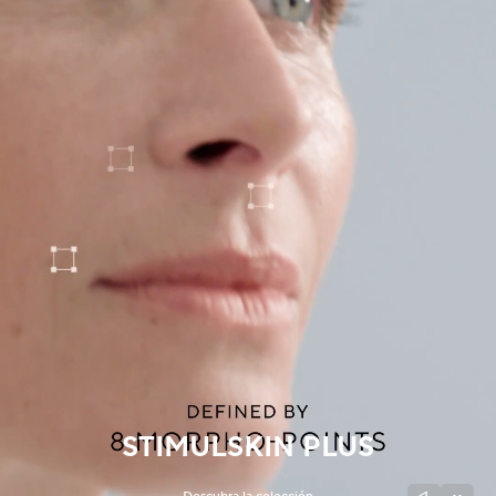
Manchas oscuras & piel irregular
Poros
Polución
Pérdida de volumen
Tez apagada