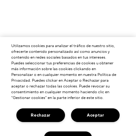
Utilizamos cookies para analizar el tráfico de nuestro sitio,
ofrecerte contenido personalizado así como anuncios y
contenido en redes sociales basados en tus intereses.
Puedes seleccionar tus preferencias de cookies u obtener
más información sobre las cookies clickando en
Personalizar o en cualquier momento en nuestra Política de
ACERCA DE NOSOTROS
Privacidad. Puedes clickar en Aceptar o Rechazar para
Nuestra Historia
aceptar o rechazar todas las cookies. Puede revocar su
consentimiento en cualquier momento haciendo clic en
¿NECESITA AYUDA?
Poder De Formulación
“Gestionar cookies” en la parte inferior de este sitio.
Contactar Fabricante
Nuestros Compromisos
ENCUENTRANOS
Servicio De Atención Al Cliente
Rechazar
Aceptar
Envío Neutro De Carbono
Localizador De Tiendas
Chat en Vivo
PRIVACIDAD Y TÉRMINOS
Gestionar Mis Pedidos