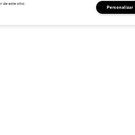
r de este sitio.
Personalizar
¿NECESITA AYUDA?
ENCUENTRANOS
ontactar Fabricante
Localizador De Tiendas
ervicio De Atención Al Cliente
hat en Vivo
estionar Mis Pedidos
olítica De Devoluciones
nformación De Envío
reguntas Frecuentes
eguir mi pedido