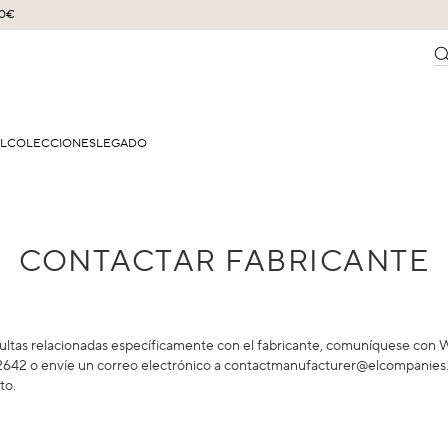
60€
EL
COLECCIONES
LEGADO
CONTACTAR FABRICANTE
ultas relacionadas específicamente con el fabricante, comuníquese con 
42 o envíe un correo electrónico a
contactmanufacturer@elcompanies
to.