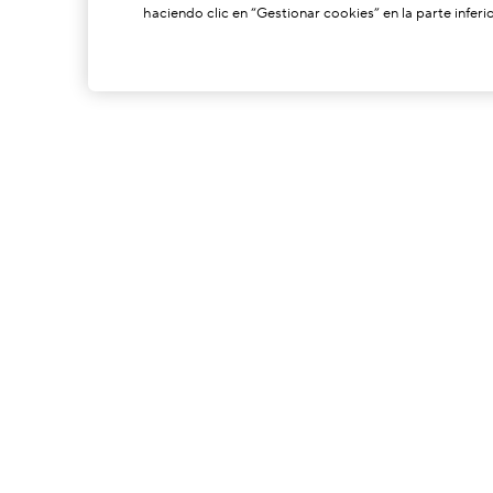
haciendo clic en “Gestionar cookies” en la parte inferio
ACERCA DE NOSOTROS
Nuestra Historia
C
Poder De Formulación
S
Nuestros Compromisos
C
Envío Neutro De Carbono
G
P
I
P
S