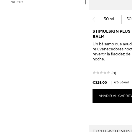
PRECIO
50 ml
50 
STIMULSKIN PLUS
BALM
Un bálsamo que ayuda
rejuvenecedores noctu
revertir la flacidez de
noche.
(0)
|
€6.56
/ml
€328.00
AÑADIR AL CARRIT
EXCLUSIVO ONLIN