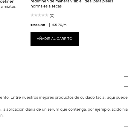
redefinen de manera visible. Ideal para pieles
edefinen
normales a secas.
 a mixtas.
(0)
|
€5.70
/ml
€285.00
AÑADIR AL CARRITO
iento. Entre nuestros mejores productos de cuidado facial, aquí puede
, la aplicación diaria de un sérum que contenga, por ejemplo, ácido hia
n.