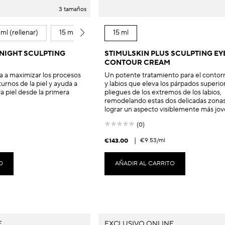
3 tamaños
ml (rellenar)
15 ml
15 ml
 NIGHT SCULPTING
STIMULSKIN PLUS SCULPTING EYE
CONTOUR CREAM
 a maximizar los procesos
Un potente tratamiento para el contor
rnos de la piel y ayuda a
y labios que eleva los párpados superior
 la piel desde la primera
pliegues de los extremos de los labios,
remodelando estas dos delicadas zonas
lograr un aspecto visiblemente más jov
(0)
|
€9.53
/ml
€143.00
O
AÑADIR AL CARRITO
E
EXCLUSIVO ONLINE