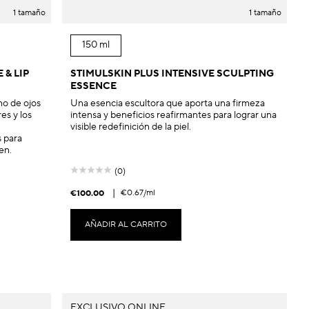
1 tamaño
1 tamaño
150 ml
 & LIP
STIMULSKIN PLUS INTENSIVE SCULPTING
ESSENCE
no de ojos
Una esencia escultora que aporta una firmeza
es y los
intensa y beneficios reafirmantes para lograr una
visible redefinición de la piel.
 para
en.
(0)
|
€0.67
/ml
€100.00
AÑADIR AL CARRITO
EXCLUSIVO ONLINE