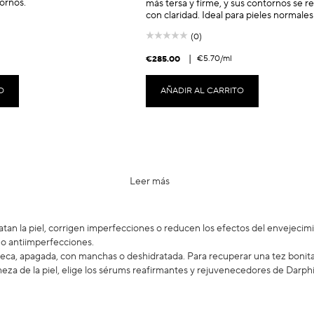
ornos.
más tersa y firme, y sus contornos se r
con claridad. Ideal para pieles normales
(0)
|
€5.70
/ml
€285.00
O
AÑADIR AL CARRITO
Leer más
atan la piel, corrigen imperfecciones o reducen los efectos del envejecim
 o antiimperfecciones.
 seca, apagada, con manchas o deshidratada. Para recuperar una tez bonita
rmeza de la piel, elige los sérums reafirmantes y rejuvenecedores de Darphi