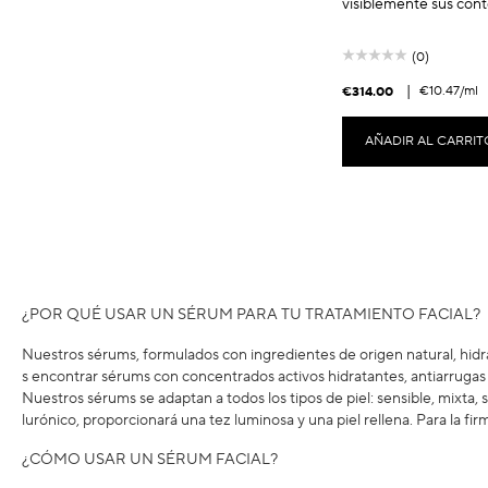
visiblemente sus cont
(0)
|
€10.47
/ml
€314.00
AÑADIR AL CARRIT
¿POR QUÉ USAR UN SÉRUM PARA TU TRATAMIENTO FACIAL?
Nuestros sérums, formulados con ingredientes de origen natural, hidr
s encontrar sérums con concentrados activos hidratantes, antiarrugas
Nuestros sérums se adaptan a todos los tipos de piel: sensible, mixta,
lurónico, proporcionará una tez luminosa y una piel rellena. Para la fi
¿CÓMO USAR UN SÉRUM FACIAL?