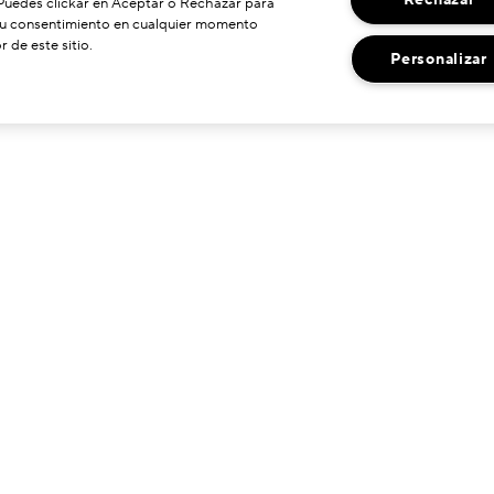
 Puedes clickar en Aceptar o Rechazar para
 su consentimiento en cualquier momento
r de este sitio.
Personalizar
¿NECESITA AYUDA?
ENCUENTRANOS
ontactar Fabricante
Localizador De Tiendas
ervicio De Atención Al Cliente
hat en Vivo
estionar Mis Pedidos
olítica De Devoluciones
nformación De Envío
reguntas Frecuentes
eguir mi pedido