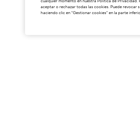
cualquier momento en nuestra Política de Privacidad.
aceptar o rechazar todas las cookies. Puede revocar
haciendo clic en “Gestionar cookies” en la parte inferio
ACERCA DE NOSOTROS
Nuestra Historia
C
Poder De Formulación
S
Nuestros Compromisos
C
Envío Neutro De Carbono
G
P
I
P
S