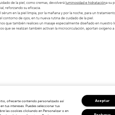
uidado de la piel, como cremas, devolverá
luminosidad e hidratación
a su 
ial, reforzando su eficacia.
el sérum en la piel limpia, por la mañana y por la noche, para un tratamie
l contorno de ojos, en tu nueva rutina de cuidado de la piel.
os que también realices un masaje especialmente diseñado en nuestro Inst
tos que se realizan también activan la microcirculación, aportan oxígeno a
Aceptar
sitio, ofrecerte contenido personalizado así
n tus intereses. Puedes seleccionar tus
re las cookies clickando en Personalizar o en
Rechazar