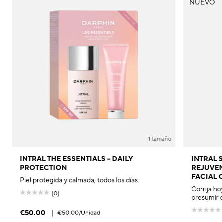
NUEVO
1 tamaño
INTRAL THE ESSENTIALS – DAILY
INTRAL 
PROTECTION
REJUVE
FACIAL 
Piel protegida y calmada, todos los días.
Corrija ho
(0)
presumir 
€50.00
|
€50.00
/Unidad