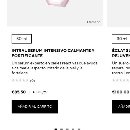
1 tamaño
30 ml
30 ml
INTRAL SERUM INTENSIVO CALMANTE Y
ÉCLAT 
FORTIFICANTE
REJUVE
Un serum experto en pieles reactivas que ayuda
Un suero 
a calmar el aspecto irritado de la piel y la
repara, rev
fortalece
rostro lum
(0)
€85.50
|
€100.00
€2.85
/ml
AÑADIR AL CARRITO
AÑADI