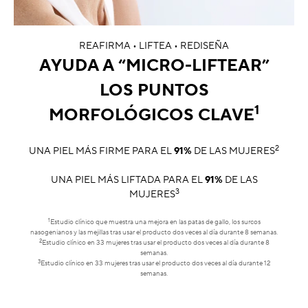
REAFIRMA • LIFTEA • REDISEÑA
AYUDA A “MICRO-LIFTEAR”
LOS PUNTOS
1
MORFOLÓGICOS CLAVE
2
UNA PIEL MÁS FIRME PARA EL
91%
DE LAS MUJERES
UNA PIEL MÁS LIFTADA PARA EL
91%
DE LAS
3
MUJERES
1
Estudio clínico que muestra una mejora en las patas de gallo, los surcos
nasogenianos y las mejillas tras usar el producto dos veces al día durante 8 semanas.
2
Estudio clínico en 33 mujeres tras usar el producto dos veces al día durante 8
semanas.
3
Estudio clínico en 33 mujeres tras usar el producto dos veces al día durante 12
semanas.