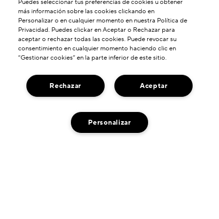
Puedes seleccionar tus preferencias de cookies u obtener
más información sobre las cookies clickando en
Personalizar o en cualquier momento en nuestra Política de
Privacidad. Puedes clickar en Aceptar o Rechazar para
aceptar o rechazar todas las cookies. Puede revocar su
ACERCA DE NOSOTROS
consentimiento en cualquier momento haciendo clic en
“Gestionar cookies” en la parte inferior de este sitio.
Nuestra Historia
¿NECESITA AYUDA?
Poder De Formulación
Rechazar
Aceptar
Contactar Fabricante
Nuestros Compromisos
ENCUENTRANOS
Servicio De Atención Al Cliente
Envío Neutro De Carbono
Localizador De Tiendas
Chat en Vivo
Personalizar
PRIVACIDAD Y TÉRMINOS
Gestionar Mis Pedidos
Condiciones De Uso
Política De Devoluciones
Política De Privacidad
AÑADIR AL CARRITO
Información De Envío
Condiciones De Venta
Preguntas Frecuentes
2020 Darphin Inc.
Gestionar Ajustes De Cookies
Seguir mi pedido