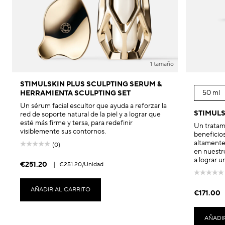
1 tamaño
STIMULSKIN PLUS SCULPTING SERUM &
50 ml
HERRAMIENTA SCULPTING SET
Un sérum facial escultor que ayuda a reforzar la
STIMULS
red de soporte natural de la piel y a lograr que
esté más firme y tersa, para redefinir
Un tratami
visiblemente sus contornos.
beneficio
altamente 
(0)
en nuestro
a lograr u
€251.20
|
€251.20
/Unidad
AÑADIR AL CARRITO
€171.00
AÑADI