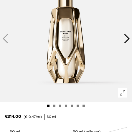
Manchas oscuras & piel irregular
Poros
Polución
Pérdida de volumen
Tez apagada
€314.00
€10.47
/ml
30 ml