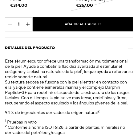
30 ml
30 ml (rellenar)
€314.00
€267.00
AÑADIR AL CARRITO
DETALLES DEL PRODUCTO
Este sérum escultor ofrece una transformación multidimensional
de la piel. Ayuda a combatir la flacidez avanzada al estimular el
1
colágeno y la elastina naturales de la piel
, lo que ayuda a reforzar su
red de soporte natural.
Su textura sedosa se fusiona con la piel al entrar en contacto con
ella, ya que contiene esmeralda marina y el complejo Darphin
Peptide-3+ para redefinir el aspecto de la estructura de los rasgos
faciales. Con el tiempo, la piel se ve más tensa, redefinida y firme,
recuperando el aspecto esculpido y los ángulos jóvenes de la piel.
2
94 % de ingredientes derivados de origen natural
1
Pruebas in vitro
2
Conforme a norma ISO 16128, a partir de plantas, minerales no
derivados del petróleo y/o agua.