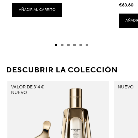
€63.60
AÑADIR AL CARRITO
AÑADI
DESCUBRIR LA COLECCIÓN
VALOR DE 314 €
NUEVO
NUEVO