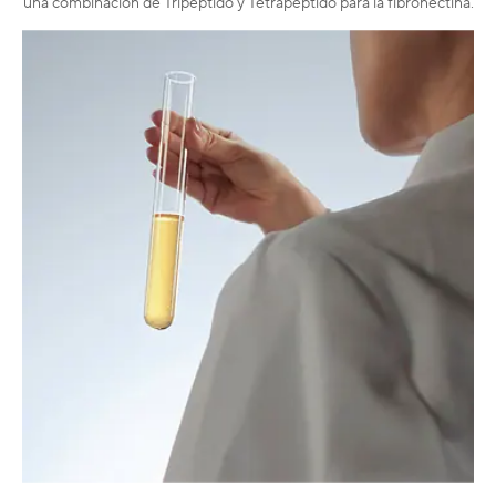
una combinación de Tripéptido y Tetrapéptido para la fibronectina.