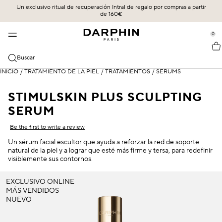
Un exclusivo ritual de recuperación Intral de regalo por compras a partir
CUIDADO DE LA PIEL
MÁS VENDIDOS
COLECCIONES
LEGADO
de 160€
se Sidebar Navigation
Clo
Clo
Clo
Clo
LOS MÁS VENDIDOS
DESCUBRIR
COMPRAR TODO
UN FUTURO ARRAIGADO EN UN LEGADO
0
::elc_general.menu::
ÉCLAT SUBLIME
Más vendidos
Éclat Sublime
LA CIENCIA DE LA ENTREGA
Darphin
CATEGORIAS
Buscar
STIMULSKIN PLUS
Novedades
Intral
NUESTROS COMPROMISOS
Todos los productos
INICIO
/
TRATAMIENTO DE LA PIEL
/
TRATAMIENTOS
/
SÉRUMS
PREOCUPACIONES DE LA PIEL
INTRAL
Ofertas
Hydraskin
NUESTROS PROTOCOLOS EXPERTOS DE FACIALISTA
Sieri & Essenze
Sensibilidad y rojeces
STIMULSKIN PLUS SCULPTING
HYDRASKIN
Rutina de cuidado de la piel
Stimulskin Plus
LA CIENCIA DE LA ENTREGA
SERUM
Limpiadores y tónicos
Hidratación
Be the first to write a review
Elixir de aceites esenciales
Hidratantes y protección SPF
Líneas de expresión y arrugas
Un sérum facial escultor que ayuda a reforzar la red de soporte
Ideal Resource
natural de la piel y a lograr que esté más firme y tersa, para redefinir
Cuidado de los ojos y los labios
Piel mixta
visiblemente sus contornos.
Exquisâge
Mascarillas y exfoliantes
Piel seca
EXCLUSIVO ONLINE
Prédermine
MÁS VENDIDOS
Aceites
Protección SPF
NUEVO
Soleil Plaisir
Círculos oscuros