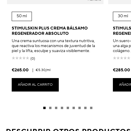
50 ml
30 ml
STIMULSKIN PLUS CREMA BÁLSAMO
STIMULS
REGENERADOR ABSOLUTO
REGENE
Una crema suntuosa con una textura nutritiva,
Un suero 
que reactiva los mecanismos de juventud de la
una alga p
piel y la lifta, esculpe y suaviza visiblemente.
colágeno.
(0)
€265.00
|
€285.00
€5.30
/ml
AÑADIR AL CARRITO
AÑADI