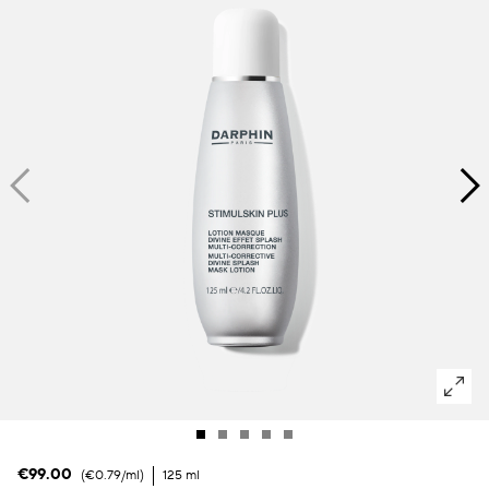
Manchas oscuras & piel irregular
Poros
Polución
Pérdida de volumen
Tez apagada
€99.00
€0.79
/ml
125 ml