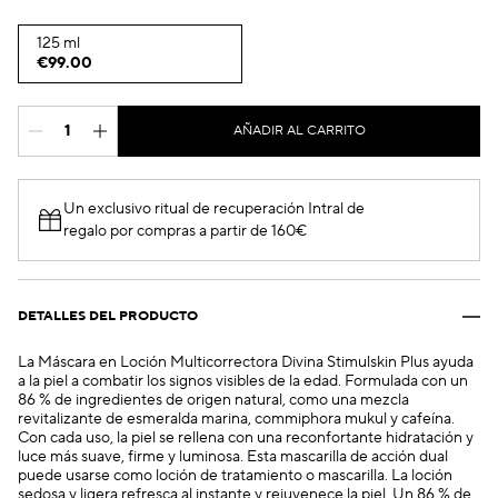
125 ml
€99.00
AÑADIR AL CARRITO
Un exclusivo ritual de recuperación Intral de
regalo por compras a partir de 160€
DETALLES DEL PRODUCTO
La Máscara en Loción Multicorrectora Divina Stimulskin Plus ayuda
a la piel a combatir los signos visibles de la edad. Formulada con un
86 % de ingredientes de origen natural, como una mezcla
revitalizante de esmeralda marina, commiphora mukul y cafeína.
Con cada uso, la piel se rellena con una reconfortante hidratación y
luce más suave, firme y luminosa. Esta mascarilla de acción dual
puede usarse como loción de tratamiento o mascarilla. La loción
sedosa y ligera refresca al instante y rejuvenece la piel. Un 86 % de