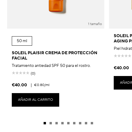
1 tamaño
SOLEIL P
50 ml
AGING 
Piel hidra
SOLEIL PLAISIR CREMA DE PROTECCIÓN
FACIAL
Tratamiento antiedad SPF 50 para el rostro.
€40.00
(0)
AÑADI
€40.00
|
€0.80
/ml
AÑADIR AL CARRITO