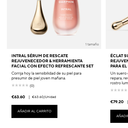
1 tamaño
INTRAL SÉRUM DE RESCATE
ÉCLAT 
REJUVENECEDOR & HERRAMIENTA
REJUVE
FACIAL CON EFECTO REFRESCANTE SET
PARA EL
Corrija hoy la sensibilidad de su piel para
Un suero 
presumir de piel joven mañana.
repara, rev
rostro lum
(0)
€63.60
|
€63.60
/Unidad
€79.20
AÑADIR AL CARRITO
AÑADI