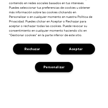
contenido en redes sociales basados en tus intereses.
Puedes seleccionar tus preferencias de cookies u obtener
más información sobre las cookies clickando en
Personalizar o en cualquier momento en nuestra Política de
Privacidad. Puedes clickar en Aceptar o Rechazar para
aceptar o rechazar todas las cookies. Puede revocar su
consentimiento en cualquier momento haciendo clic en
“Gestionar cookies” en la parte inferior de este sitio.
Rechazar
Aceptar
Personalizar
ACERCA DE NOSOTROS
Nuestra Historia
¿NECESITA AYUDA?
Poder De Formulación
Contactar Fabricante
Nuestros Compromisos
ENCUENTRANOS
Servicio De Atención Al Cliente
Envío Neutro De Carbono