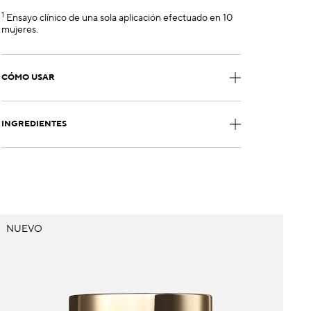
1
Ensayo clínico de una sola aplicación efectuado en 10
mujeres.
CÓMO USAR
INGREDIENTES
NUEVO
V
N
É
D
S