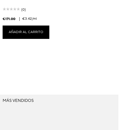
(0)
|
€3.42
/ml
€171.00
€
AÑADIR AL CARRITO
MÁS VENDIDOS