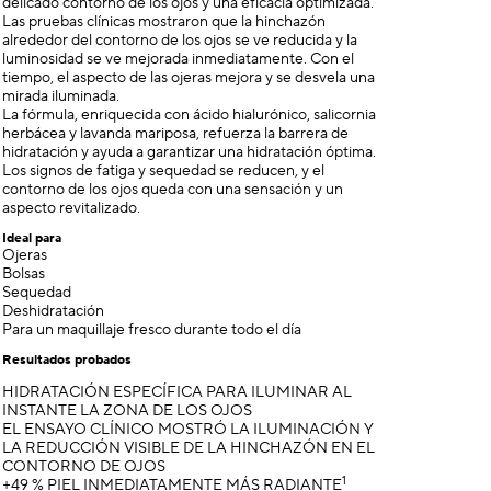
delicado contorno de los ojos y una eficacia optimizada.
Las pruebas clínicas mostraron que la hinchazón
alrededor del contorno de los ojos se ve reducida y la
luminosidad se ve mejorada inmediatamente. Con el
tiempo, el aspecto de las ojeras mejora y se desvela una
mirada iluminada.
La fórmula, enriquecida con ácido hialurónico, salicornia
herbácea y lavanda mariposa, refuerza la barrera de
hidratación y ayuda a garantizar una hidratación óptima.
Los signos de fatiga y sequedad se reducen, y el
contorno de los ojos queda con una sensación y un
aspecto revitalizado.
Ideal para
Ojeras
Bolsas
Sequedad
Deshidratación
Para un maquillaje fresco durante todo el día
Resultados probados
HIDRATACIÓN ESPECÍFICA PARA ILUMINAR AL
INSTANTE LA ZONA DE LOS OJOS
EL ENSAYO CLÍNICO MOSTRÓ LA ILUMINACIÓN Y
LA REDUCCIÓN VISIBLE DE LA HINCHAZÓN EN EL
CONTORNO DE OJOS
1
+49 % PIEL INMEDIATAMENTE MÁS RADIANTE