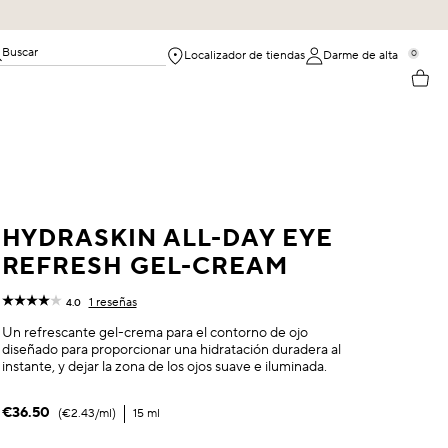
Buscar
0
Localizador de tiendas
Darme de alta
HYDRASKIN ALL-DAY EYE
REFRESH GEL-CREAM
1 reseñas
4.0
Un refrescante gel-crema para el contorno de ojo
diseñado para proporcionar una hidratación duradera al
instante, y dejar la zona de los ojos suave e iluminada.
€36.50
€2.43
/ml
15 ml