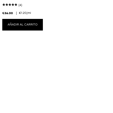
(4)
|
€1.20
/ml
€36.00
AÑADIR AL CARRITO